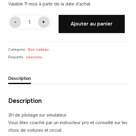
Valable 11 mois à partir de la date d’achat.
quantité
-
+
Ajouter au panier
de
Bon
cadeau
Catégorie :
Bon cadeau
-
Étiquette :
sessions
Pack
pro
Description
Description
3H de pilotage sur simulateur.
Vous êtes coaché par un instructeur pro et conseillé sur les
choix de voitures et circuit.