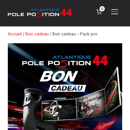
0
PERMU
Accueil
/
Bon cadeau
/ Bon cadeau – Pack pro