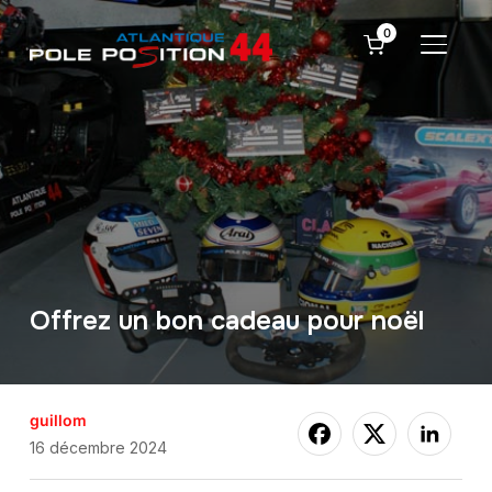
0
PERMU
Offrez un bon cadeau pour noël
guillom
16 décembre 2024